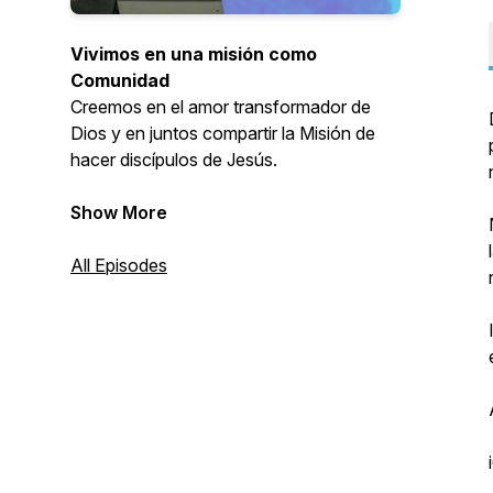
Vivimos en una misión como
Comunidad
Creemos en el amor transformador de
Dios y en juntos compartir la Misión de
hacer discípulos de Jesús.
La fe se vive en comunidad!
Show More
El Espíritu del Señor y Dios está sobre mí,
All Episodes
por cuanto me ha ungido
para anunciar buenas noticias a los
pobres.Me ha enviado a sanar los
corazones heridos ,a proclamar libertad a
los cautivos y la liberación
de los prisioneros,2 a pregonar el año del
favor del Señor
Isaias 61:3