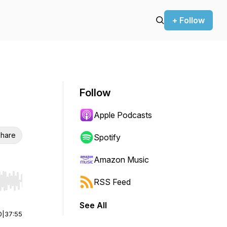
+ Follow
Follow
Apple Podcasts
hare
Spotify
Amazon Music
RSS Feed
r end. Hold shift to jump forward or backward.
See All
0
|
37:55