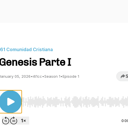
i61 Comunidad Cristiana
Genesis Parte I
S
January 05, 2026
•
i61cc
•
Season 1
•
Episode 1
Use Left/Right to seek, Home/End to jump to start o
0:0