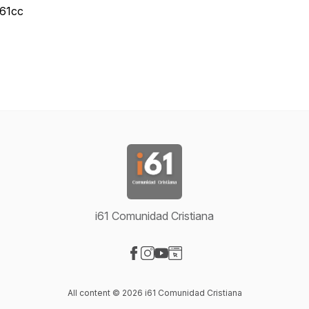
i61cc
i61 Comunidad Cristiana
Visit our Facebook page
Visit our Instagram page
Visit our YouTube page
Visit our Website page
All content © 2026 i61 Comunidad Cristiana