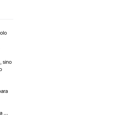
olo
.
, sino
o
para
ía …