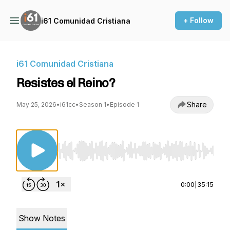
+ Follow
i61 Comunidad Cristiana
i61 Comunidad Cristiana
Resistes el Reino?
Share
May 25, 2026
•
i61cc
•
Season 1
•
Episode 1
Use Left/Right to seek, Home/End to jump to st
0:00
|
35:15
Show Notes